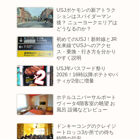
USJポケモンの新アトラク
ションはスパイダーマン
後？ ニューヨークエリアは
どうなるのか？
初めてのUSJ！新幹線とJR
在来線でUSJへのアクセ
ス・乗換・行き方を分かり
やすく説明
USJ年パスフード祭り
2026！16時以降ポテトやパ
ティが2倍に増量
ホテルユニバーサルポート
ヴィータ4階客室の眺望 お
風呂 設備などレビュー
ドンキーコングのクレイジ
ートロッコ3か所での待ち
時間の目安