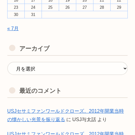
16
17
18
19
20
21
22
23
24
25
26
27
28
29
30
31
« 7月
アーカイブ
最近のコメント
USJセサミファンワールドクローズ。2012年開業当時
の懐かしい光景を振り返る
に
USJ与太話
より
USJセサミファンワールドクローズ。2012年開業当時