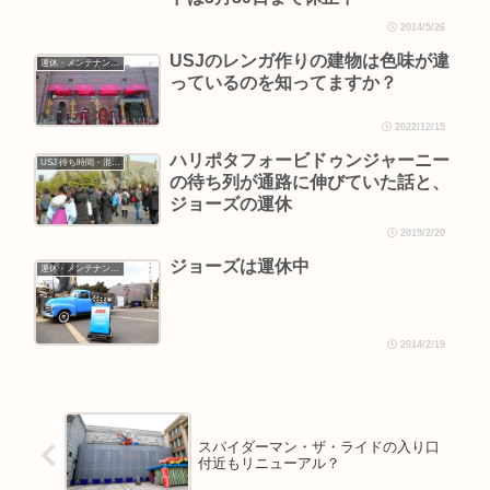
2014/5/26
USJのレンガ作りの建物は色味が違
運休・メンテナンス情報
っているのを知ってますか？
2022/12/15
ハリポタフォービドゥンジャーニー
USJ 待ち時間・混雑情報
の待ち列が通路に伸びていた話と、
ジョーズの運休
2019/2/20
ジョーズは運休中
運休・メンテナンス情報
2014/2/19
スパイダーマン・ザ・ライドの入り口
付近もリニューアル？