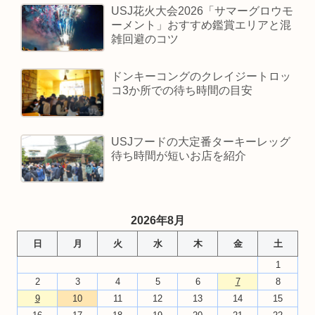
USJ花火大会2026「サマーグロウモ
ーメント」おすすめ鑑賞エリアと混
雑回避のコツ
ドンキーコングのクレイジートロッ
コ3か所での待ち時間の目安
USJフードの大定番ターキーレッグ
待ち時間が短いお店を紹介
2026年8月
日
月
火
水
木
金
土
1
2
3
4
5
6
7
8
9
10
11
12
13
14
15