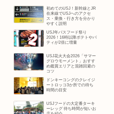
初めてのUSJ！新幹線とJR
在来線でUSJへのアクセ
ス・乗換・行き方を分かり
やすく説明
USJ年パスフード祭り
2026！16時以降ポテトやパ
ティが2倍に増量
USJ花火大会2026「サマー
グロウモーメント」おすす
め鑑賞エリアと混雑回避の
コツ
ドンキーコングのクレイジ
ートロッコ3か所での待ち
時間の目安
USJフードの大定番ターキ
ーレッグ 待ち時間が短いお
店を紹介