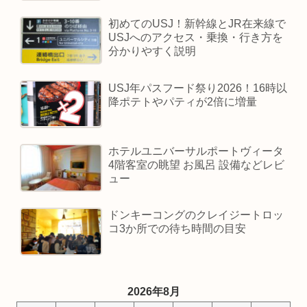
初めてのUSJ！新幹線とJR在来線で
USJへのアクセス・乗換・行き方を
分かりやすく説明
USJ年パスフード祭り2026！16時以
降ポテトやパティが2倍に増量
ホテルユニバーサルポートヴィータ
4階客室の眺望 お風呂 設備などレビ
ュー
ドンキーコングのクレイジートロッ
コ3か所での待ち時間の目安
2026年8月