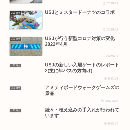
2010/6/22
USJとミスタードーナツのコラボ
USJ 雑文
2012/3/13
USJが行う新型コロナ対策の変化
USJ 雑文
2022年4月
2022/4/17
USJの新しい入場ゲートのレポート
USJ 雑文
2(主に年パスの方向け)
2017/2/8
アミティボードウォークゲームズの
USJ 雑文
景品
2014/11/20
続々・植え込みの手入れが行われて
USJ 雑文
います
2015/2/4