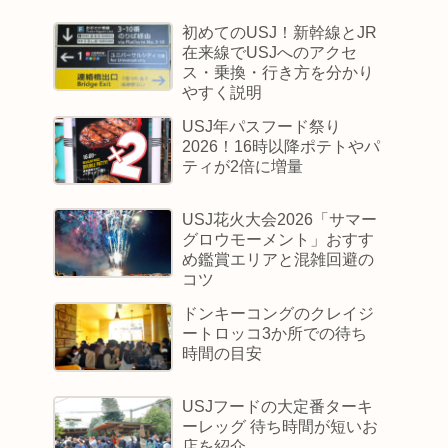
初めてのUSJ！新幹線とJR
在来線でUSJへのアクセ
ス・乗換・行き方を分かり
やすく説明
USJ年パスフード祭り
2026！16時以降ポテトやパ
ティが2倍に増量
USJ花火大会2026「サマー
グロウモーメント」おすす
め鑑賞エリアと混雑回避の
コツ
ドンキーコングのクレイジ
ートロッコ3か所での待ち
時間の目安
USJフードの大定番ターキ
ーレッグ 待ち時間が短いお
店を紹介