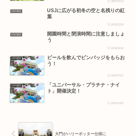
2007/6/14
USJに広がる初冬の空と名残りの紅
USJ 雑文
葉
2016/12/6
開園時間と閉演時間に注意しましょ
USJ 雑文
う
2016/5/24
ビールを飲んでピンバッジをもらお
USJ 雑文
う！
2007/7/27
「ユニバーサル・プラチナ・ナイ
USJ 雑文
ト」開催決定！
2013/10/2
大門がハリーポッター仕様に