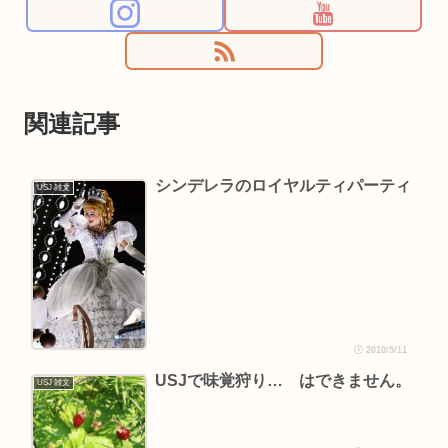
関連記事
シンデレラのロイヤルティパーティ
USJ 雑文
2010/5/11
USJで味覚狩り… はできません。
USJ 雑文