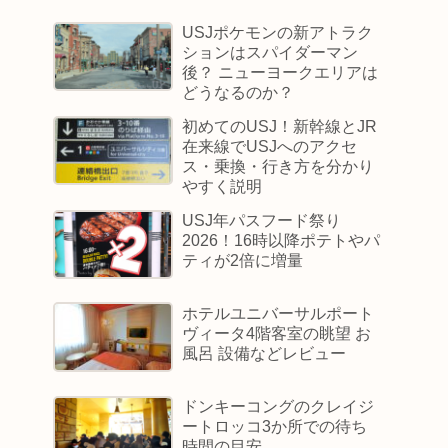
USJポケモンの新アトラク
ションはスパイダーマン
後？ ニューヨークエリアは
どうなるのか？
初めてのUSJ！新幹線とJR
在来線でUSJへのアクセ
ス・乗換・行き方を分かり
やすく説明
USJ年パスフード祭り
2026！16時以降ポテトやパ
ティが2倍に増量
ホテルユニバーサルポート
ヴィータ4階客室の眺望 お
風呂 設備などレビュー
ドンキーコングのクレイジ
ートロッコ3か所での待ち
時間の目安