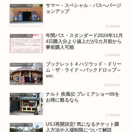
サマー・スペシャル・パスへバージ
USJのチケット情報
ョンアップ
2008/8/5
年間パス・スタンダード2024年11月
USJのチケット情報
4日購入分より値上だが2カ月前から
事前購入可能
2024/9/14
ブックレット 4 ハリウッド・ドリー
USJのチケット情報
ム・ザ・ライド～バックドロップ～
ver.
2014/2/22
ナルト 疾風伝 プレミアショー09を
USJのチケット情報
お得に観るなら
2009/8/2
USJ再開決定! 気になるチケット購
USJのチケット情報
入方法や入場制限について解説