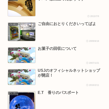
2013/7/9
ご自由におとりくださいってばよ
USJ 雑文
2009/8/18
お菓子の回収について
USJ 雑文
2007/1/21
USJのオフィシャルネットショップ
USJ 雑文
が開店！
2010/2/11
E.T 香りのパスポート
USJ 雑文