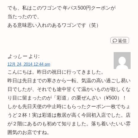
でも、私はこのワゴンで 年パス500円クーポンが
当たったので、
ある意味思い入れのあるワゴンです（笑）
返信
よっしー
より:
12月 24, 2014 12:44 pm
こんにちは。昨日の祝日に行ってきました。
昨日は先日までの寒さから一転、気温の高い過ごし易い
日でしたが、それでも途中甘くて温かいものが欲しくな
り目に留まったのが「彩道」の栗ぜんざい（¥500）！
しかも先日天使の中止時にもらったクーポン一枚でちょ
うど２杯！実は彩道は敷居が高く今回初入店でした。店
が２階にあるのも初めて知りました。落ち着いたいい雰
囲気のお店ですね。