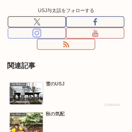
USJ与太話をフォローする
関連記事
雪のUSJ
USJ 季節の話
2011/2/15
秋の気配
USJ 季節の話