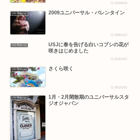
2010/9/18
2009ユニバーサル・バレンタイン
USJ 季節の話
2008/12/3
USJに春を告げる白いコブシの花が
USJ 季節の話
咲きはじめました
2016/3/27
さくら咲く
USJ 季節の話
2012/3/21
1月・2月閑散期のユニバーサルスタ
USJ 季節の話
ジオジャパン