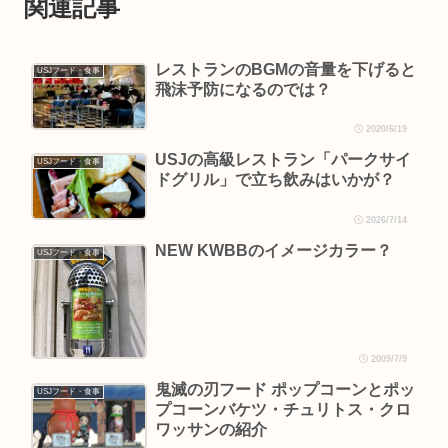
関連記事
レストランのBGMの音量を下げると
USJフード・食事
飛沫予防になるのでは？
2020/6/19
USJの高級レストラン「パークサイ
USJフード・食事
ドグリル」で立ち飲みはいかが？
2026/7/14
NEW KWBBのイメージカラー？
USJフード・食事
2009/7/9
鬼滅の刃フード ポップコーンとポッ
USJフード・食事
プコーンバケツ・チュリトス・クロ
ワッサンの紹介