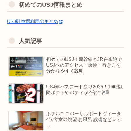
初めてのUSJ情報まとめ
USJ駐車場利用のまとめ
人気記事
初めてのUSJ！新幹線とJR在来線で
USJへのアクセス・乗換・行き方を
分かりやすく説明
USJ年パスフード祭り2026！16時以
降ポテトやパティが2倍に増量
ホテルユニバーサルポートヴィータ
4階客室の眺望 お風呂 設備などレビ
ュー