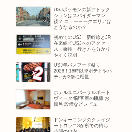
USJポケモンの新アトラク
ションはスパイダーマン
後？ ニューヨークエリアは
どうなるのか？
初めてのUSJ！新幹線とJR
在来線でUSJへのアクセ
ス・乗換・行き方を分かり
やすく説明
USJ年パスフード祭り
2026！16時以降ポテトやパ
ティが2倍に増量
ホテルユニバーサルポート
ヴィータ4階客室の眺望 お
風呂 設備などレビュー
ドンキーコングのクレイジ
ートロッコ3か所での待ち
時間の目安