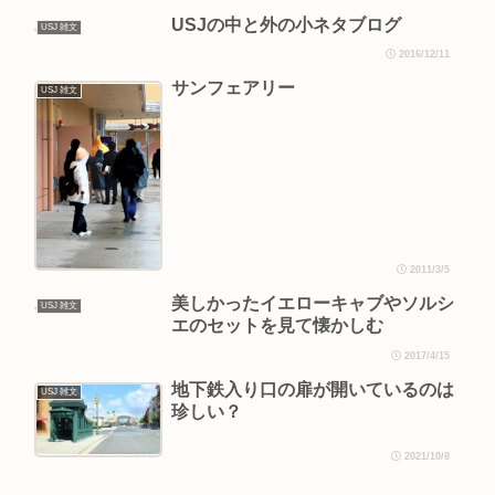
USJの中と外の小ネタブログ
USJ 雑文
2016/12/11
サンフェアリー
USJ 雑文
2011/3/5
美しかったイエローキャブやソルシ
USJ 雑文
エのセットを見て懐かしむ
2017/4/15
地下鉄入り口の扉が開いているのは
USJ 雑文
珍しい？
2021/10/8