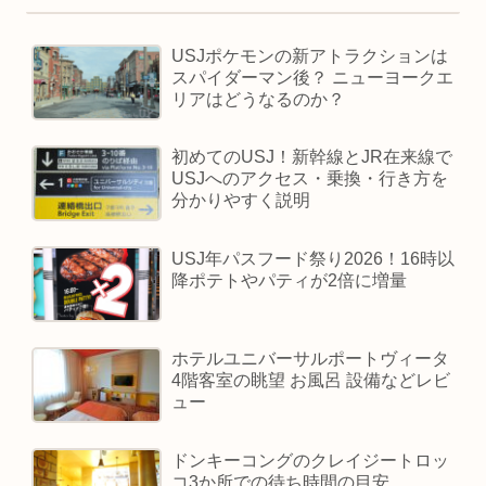
USJポケモンの新アトラクションは
スパイダーマン後？ ニューヨークエ
リアはどうなるのか？
初めてのUSJ！新幹線とJR在来線で
USJへのアクセス・乗換・行き方を
分かりやすく説明
USJ年パスフード祭り2026！16時以
降ポテトやパティが2倍に増量
ホテルユニバーサルポートヴィータ
4階客室の眺望 お風呂 設備などレビ
ュー
ドンキーコングのクレイジートロッ
コ3か所での待ち時間の目安