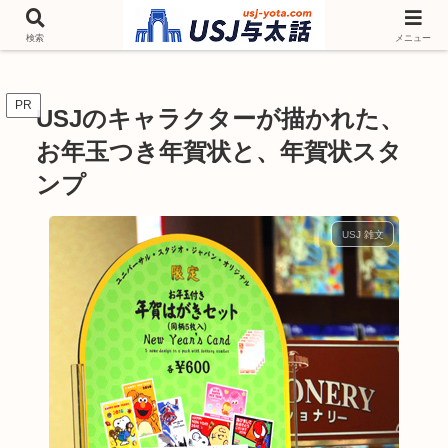
チケットやシーズンイベント ニンテンドーワールド アトラクションなどユニ
バを歩いて情報収集しています
検索
メニュー
PR
USJのキャラクターが描かれた、
お年玉つき年賀状と、年賀状スタ
ンプ
USJ 雑文