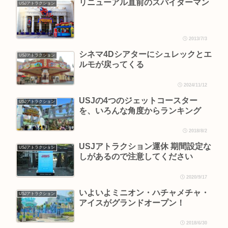
リニューアル直前のスパイダーマン
USJアトラクション
2013/7/3
シネマ4Dシアターにシュレックとエ
USJアトラクション
ルモが戻ってくる
2024/11/12
USJの4つのジェットコースター
USJアトラクション
を、いろんな角度からランキング
2018/8/2
USJアトラクション運休 期間設定な
USJアトラクション
しがあるので注意してください
2020/9/17
いよいよミニオン・ハチャメチャ・
USJアトラクション
アイスがグランドオープン！
2018/6/30