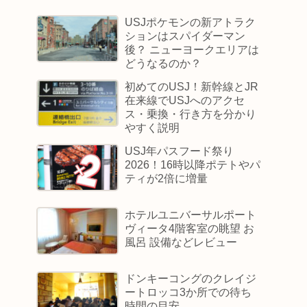
USJポケモンの新アトラク
ションはスパイダーマン
後？ ニューヨークエリアは
どうなるのか？
初めてのUSJ！新幹線とJR
在来線でUSJへのアクセ
ス・乗換・行き方を分かり
やすく説明
USJ年パスフード祭り
2026！16時以降ポテトやパ
ティが2倍に増量
ホテルユニバーサルポート
ヴィータ4階客室の眺望 お
風呂 設備などレビュー
ドンキーコングのクレイジ
ートロッコ3か所での待ち
時間の目安