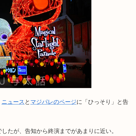
、
ニュース
と
マジパレのページ
に「ひっそり」と告
でしたが、告知から終演までがあまりに近い。