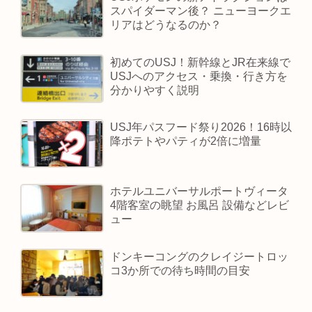
スパイダーマン後？ ニューヨークエ
リアはどうなるのか？
初めてのUSJ！新幹線とJR在来線で
USJへのアクセス・乗換・行き方を
分かりやすく説明
USJ年パスフード祭り2026！16時以
降ポテトやパティが2倍に増量
ホテルユニバーサルポートヴィータ
4階客室の眺望 お風呂 設備などレビ
ュー
ドンキーコングのクレイジートロッ
コ3か所での待ち時間の目安