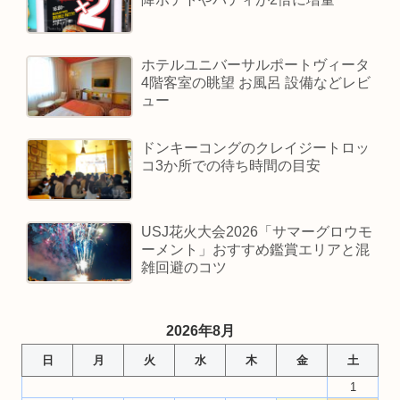
ホテルユニバーサルポートヴィータ
4階客室の眺望 お風呂 設備などレビ
ュー
ドンキーコングのクレイジートロッ
コ3か所での待ち時間の目安
USJ花火大会2026「サマーグロウモ
ーメント」おすすめ鑑賞エリアと混
雑回避のコツ
2026年8月
日
月
火
水
木
金
土
1