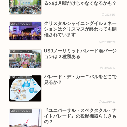
るのは月曜だけじゃなくなるかも？
2023/6/7
クリスタルシャイニングイルミネー
USJ ショーとパレード
ションはクリスマスが終わっても開
催されています
2019/12/26
USJノーリミットパレード雨バージ
USJ ショーとパレード
ョンは２種類ある
2023/6/17
パレード・デ・カーニバルをどこで
USJ ショーとパレード
見るか？
2010/10/12
『ユニバーサル・スペクタクル・ナ
USJ ショーとパレード
イトパレード』の投影機器らしきも
の？