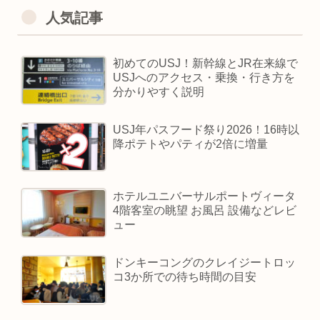
人気記事
初めてのUSJ！新幹線とJR在来線で
USJへのアクセス・乗換・行き方を
分かりやすく説明
USJ年パスフード祭り2026！16時以
降ポテトやパティが2倍に増量
ホテルユニバーサルポートヴィータ
4階客室の眺望 お風呂 設備などレビ
ュー
ドンキーコングのクレイジートロッ
コ3か所での待ち時間の目安