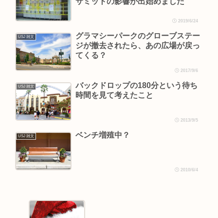
サミットの影響が出始めました
2019/6/24
グラマシーパークのグローブステー
USJ 雑文
ジが撤去されたら、あの広場が戻っ
てくる？
2017/9/6
バックドロップの180分という待ち
USJ 雑文
時間を見て考えたこと
2013/9/5
ベンチ増殖中？
USJ 雑文
2010/6/4