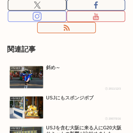
関連記事
斜め～
USJ 雑文
2011/12/3
USJにもスポンジボブ
USJ 雑文
2007/5/16
USJを含む大阪に来る人にG20大阪
USJ 雑文