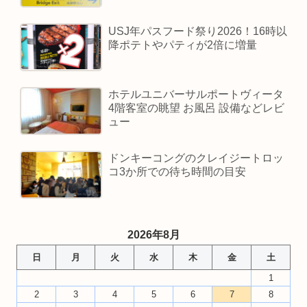
USJ年パスフード祭り2026！16時以
降ポテトやパティが2倍に増量
ホテルユニバーサルポートヴィータ
4階客室の眺望 お風呂 設備などレビ
ュー
ドンキーコングのクレイジートロッ
コ3か所での待ち時間の目安
2026年8月
日
月
火
水
木
金
土
1
2
3
4
5
6
7
8