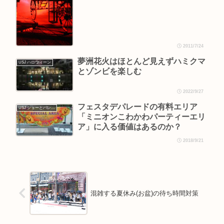
2011/7/24
夢洲花火はほとんど見えずハミクマ
USJ ハロウィーン
とゾンビを楽しむ
2022/9/27
フェスタデパレードの有料エリア
USJ ショーとパレード
「ミニオンこわかわパーティーエリ
ア」に入る価値はあるのか？
2018/9/21
混雑する夏休み(お盆)の待ち時間対策