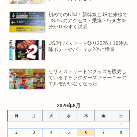
初めてのUSJ！新幹線とJR在来線で
USJへのアクセス・乗換・行き方を
分かりやすく説明
USJ年パスフード祭り2026！16時以
降ポテトやパティが2倍に増量
セサミストリートのグッズを販売し
ているキャラクターズフォーユーの
エルモがいなくなった
2026年8月
日
月
火
水
木
金
土
1
2
3
4
5
6
7
8