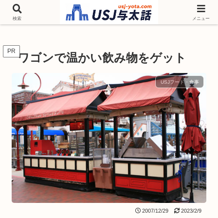
チケットやシーズンイベント ニンテンドーワールド アトラクションなどユニ
バを歩いて情報収集しています
検索
メニュー
PR
ワゴンで温かい飲み物をゲット
USJフード・食事
2007/12/29
2023/2/9