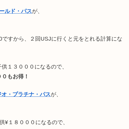
ールド・パス
が、
800ですから、２回USJに行くと元をとれる計算にな
子供１３０００になるので、
００もお得！
ジオ・プラチナ・パス
が、
供¥１８０００になるので、