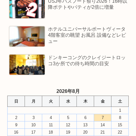
USJ年パスフード祭り2026！16時以
降ポテトやパティが2倍に増量
ホテルユニバーサルポートヴィータ
4階客室の眺望 お風呂 設備などレビ
ュー
ドンキーコングのクレイジートロッ
コ3か所での待ち時間の目安
2026年8月
日
月
火
水
木
金
土
1
2
3
4
5
6
7
8
9
10
11
12
13
14
15
16
17
18
19
20
21
22