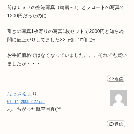
前はＵＳＪの空港写真（綺麗～♪）とフロートの写真で
1200円だったのに
引きの写真1枚寄りの写真1枚セットで2000円と知らぬ
間に値上がりしてましたΣΣ┏(|||｀□´|||;;)┓
お手軽価格ではなくなっていました。。。それでも買い
ましたが・・・
返信
はっさん
より:
6月 14, 2008 2:27 pm
あ、ちがった航空写真(^^;
返信