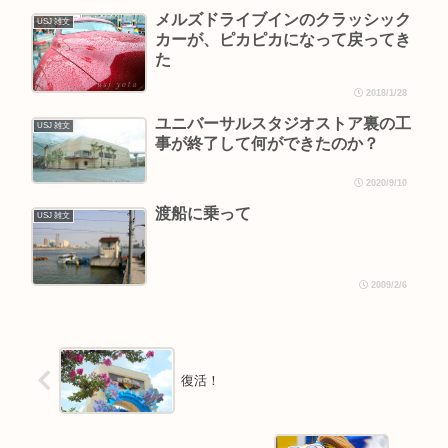
メルズドライブインのクラッシック
USJ 雑文
カーが、ピカピカになって戻ってき
た
2018/1/28
ユニバーサルスタジオストア裏の工
USJ 雑文
事が終了して何ができたのか？
2020/9/10
渡船に乗って
USJ 雑文
2009/2/6
復活！