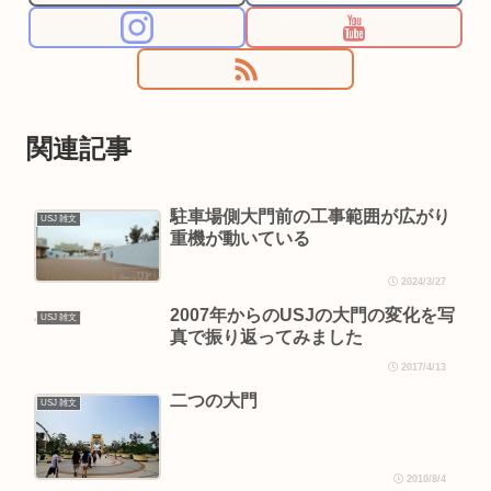
関連記事
駐車場側大門前の工事範囲が広がり
USJ 雑文
重機が動いている
2024/3/27
2007年からのUSJの大門の変化を写
USJ 雑文
真で振り返ってみました
2017/4/13
二つの大門
USJ 雑文
2010/8/4