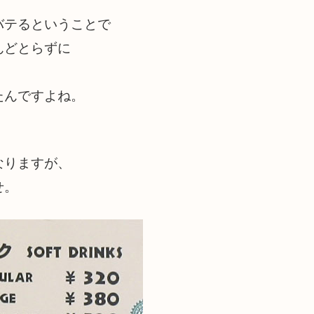
バテるということで
んどとらずに
たんですよね。
なりますが、
せ。