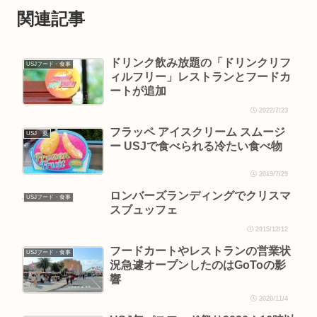
関連記事
ドリンク飲み放題の「ドリンクリフ
USJフード・食事
ィルフリー」レストランとフードカ
ートが追加
2022/7/23
フラッペ アイスクリーム スムージ
USJ 夏
ー USJで食べられる冷たい食べ物
2019/7/29
ロンバーズランディングでクリスマ
USJフード・食事
スブュッフェ
2015/12/12
フードカートやレストランの営業状
USJフード・食事
況急遽オープンしたのはGoToの影
響
2020/11/4