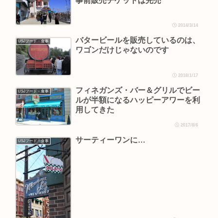
事前販売チケットは完売
2014/3/14
バタービールを販売しているのは、
USJフード・食事
ワゴンだけじゃないのです
2018/1/17
フィネガンズ・バー＆グリルでビー
USJフード・食事
ルが半額になるハッピーアワーを利
用してきた
2017/8/6
サーティーワンに…
USJフード・食事