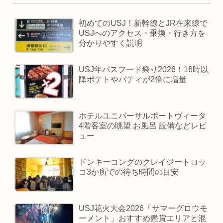
初めてのUSJ！新幹線とJR在来線で
USJへのアクセス・乗換・行き方を
分かりやすく説明
USJ年パスフード祭り2026！16時以
降ポテトやパティが2倍に増量
ホテルユニバーサルポートヴィータ
4階客室の眺望 お風呂 設備などレビ
ュー
ドンキーコングのクレイジートロッ
コ3か所での待ち時間の目安
USJ花火大会2026「サマーグロウモ
ーメント」おすすめ鑑賞エリアと混