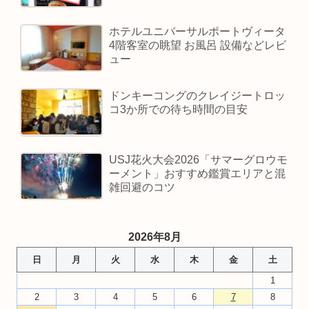
ホテルユニバーサルポートヴィータ
4階客室の眺望 お風呂 設備などレビ
ュー
ドンキーコングのクレイジートロッ
コ3か所での待ち時間の目安
USJ花火大会2026「サマーグロウモ
ーメント」おすすめ鑑賞エリアと混
雑回避のコツ
2026年8月
日
月
火
水
木
金
土
1
2
3
4
5
6
7
8