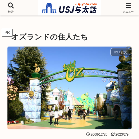
チケットやシーズンイベント ニンテンドーワールド アトラクションなどユニ
バを歩いて情報収集しています
検索
メニュー
PR
オズランドの住人たち
USJ 雑文
2008/12/28
2023/2/9