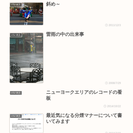
斜め～
USJ 雑文
2011/12/3
雷雨の中の出来事
USJ 雑文
2008/7/29
ニューヨークエリアのレコードの看
USJ 雑文
板
2014/10/22
最近気になる分煙マナーについて書
USJ 雑文
いてみます