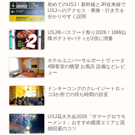
初めてのUSJ！新幹線とJR在来線で
USJへのアクセス・乗換・行き方を
分かりやすく説明
USJ年パスフード祭り2026！16時以
降ポテトやパティが2倍に増量
ホテルユニバーサルポートヴィータ
4階客室の眺望 お風呂 設備などレビ
ュー
ドンキーコングのクレイジートロッ
コ3か所での待ち時間の目安
USJ花火大会2026「サマーグロウモ
ーメント」おすすめ鑑賞エリアと混
雑回避のコツ