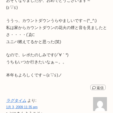
おそくなりましたが、おめでとうございます～
(≧▽≦)
ううっ、カウントダウンうらやましいです～(^_^;)
私は家からカウントダウンの花火の煙と音を見ましたと
さ・・・・(´Д⊂
ユニバ燃えてるかと思った(笑)
なので、レポたのしみです(ﾉ´∀｀*)
うちもいつか行きたいなぁ～。。
本年もよろしくです～(≧▽≦)ノ
返信
ラグタイム
より:
1月 3, 2009 11:35 pm