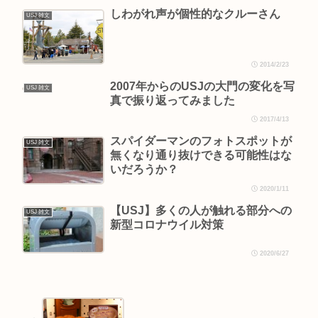
しわがれ声が個性的なクルーさん
USJ 雑文
2014/2/23
2007年からのUSJの大門の変化を写
USJ 雑文
真で振り返ってみました
2017/4/13
スパイダーマンのフォトスポットが
USJ 雑文
無くなり通り抜けできる可能性はな
いだろうか？
2020/1/11
【USJ】多くの人が触れる部分への
USJ 雑文
新型コロナウイル対策
2020/6/27