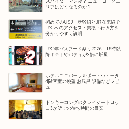
スパイダーマン後？ ニューヨークエ
リアはどうなるのか？
初めてのUSJ！新幹線とJR在来線で
USJへのアクセス・乗換・行き方を
分かりやすく説明
USJ年パスフード祭り2026！16時以
降ポテトやパティが2倍に増量
ホテルユニバーサルポートヴィータ
4階客室の眺望 お風呂 設備などレビ
ュー
ドンキーコングのクレイジートロッ
コ3か所での待ち時間の目安