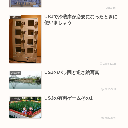
2014/4/3
USJで冷蔵庫が必要になったときに
USJ 雑文
使いましょう
2009/12/28
USJのバラ園と逆さ絵写真
USJ 雑文
2018/5/12
USJの有料ゲームその1
USJ 雑文
2007/6/23