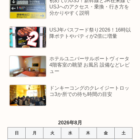
初めてのUSJ！新幹線とJR在来線で
USJへのアクセス・乗換・行き方を
分かりやすく説明
USJ年パスフード祭り2026！16時以
降ポテトやパティが2倍に増量
ホテルユニバーサルポートヴィータ
4階客室の眺望 お風呂 設備などレビ
ュー
ドンキーコングのクレイジートロッ
コ3か所での待ち時間の目安
2026年8月
日
月
火
水
木
金
土