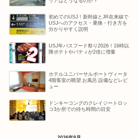
リアはどうなるのか？
初めてのUSJ！新幹線とJR在来線で
USJへのアクセス・乗換・行き方を
分かりやすく説明
USJ年パスフード祭り2026！16時以
降ポテトやパティが2倍に増量
ホテルユニバーサルポートヴィータ
4階客室の眺望 お風呂 設備などレビ
ュー
ドンキーコングのクレイジートロッ
コ3か所での待ち時間の目安
2026年8月