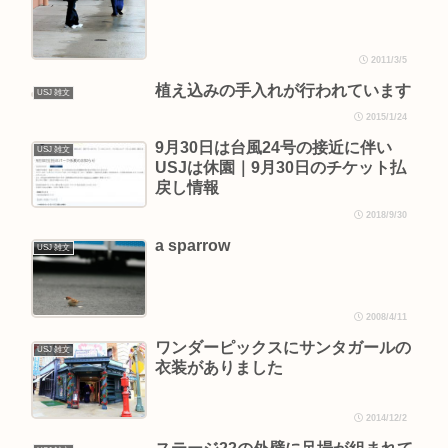
2011/3/5
植え込みの手入れが行われています
USJ 雑文
2015/1/24
9月30日は台風24号の接近に伴い
USJ 雑文
USJは休園｜9月30日のチケット払
戻し情報
2018/9/30
a sparrow
USJ 雑文
2008/4/11
ワンダーピックスにサンタガールの
USJ 雑文
衣装がありました
2014/12/2