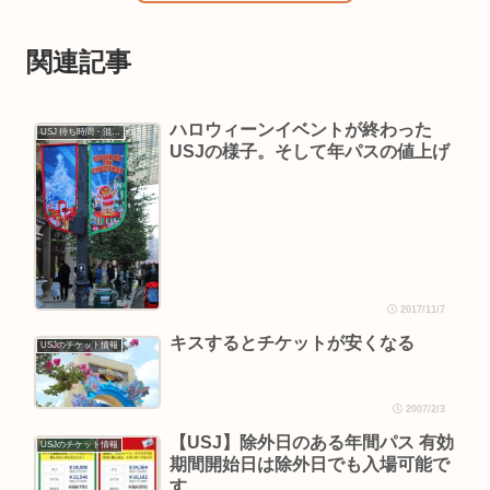
関連記事
ハロウィーンイベントが終わった
USJ 待ち時間・混雑情報
USJの様子。そして年パスの値上げ
2017/11/7
キスするとチケットが安くなる
USJのチケット情報
2007/2/3
【USJ】除外日のある年間パス 有効
USJのチケット情報
期間開始日は除外日でも入場可能で
す