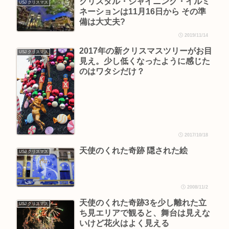
クリスタル・シャイニング・イルミ
USJ クリスマス
ネーションは11月16日から その準
備は大丈夫?
2019/11/14
2017年の新クリスマスツリーがお目
USJ クリスマス
見え。少し低くなったように感じた
のはワタシだけ？
2017/10/18
天使のくれた奇跡 隠された絵
USJ クリスマス
2008/11/2
天使のくれた奇跡3を少し離れた立
USJ クリスマス
ち見エリアで観ると、舞台は見えな
いけど花火はよく見える