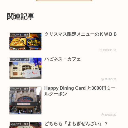
関連記事
クリスマス限定メニューのＫＷＢＢ
USJフード・食事
2009/11/14
ハピネス・カフェ
USJフード・食事
2011/3/26
Happy Dining Card と3000円ミー
USJフード・食事
ルクーポン
2008/6/20
どちらも『よもぎぜんざい』？
USJフード・食事