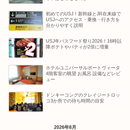
初めてのUSJ！新幹線とJR在来線で
USJへのアクセス・乗換・行き方を
分かりやすく説明
USJ年パスフード祭り2026！16時以
降ポテトやパティが2倍に増量
ホテルユニバーサルポートヴィータ
4階客室の眺望 お風呂 設備などレビ
ュー
ドンキーコングのクレイジートロッ
コ3か所での待ち時間の目安
2026年8月