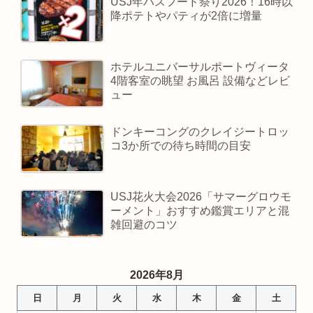
USJ年パスフード祭り2026！16時以
降ポテトやパティが2倍に増量
ホテルユニバーサルポートヴィータ
4階客室の眺望 お風呂 設備などレビ
ュー
ドンキーコングのクレイジートロッ
コ3か所での待ち時間の目安
USJ花火大会2026「サマーグロウモ
ーメント」おすすめ鑑賞エリアと混
雑回避のコツ
2026年8月
日
月
火
水
木
金
土