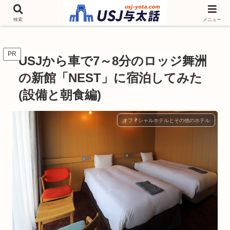
チケットやシーズンイベント ニンテンドーワールド アトラクションなどユニ
バを歩いて情報収集しています
検索
メニュー
PR
USJから車で7～8分のロッジ舞洲
の新館「NEST」に宿泊してみた
(設備と朝食編)
オフィシャルホテルとその他のホテル