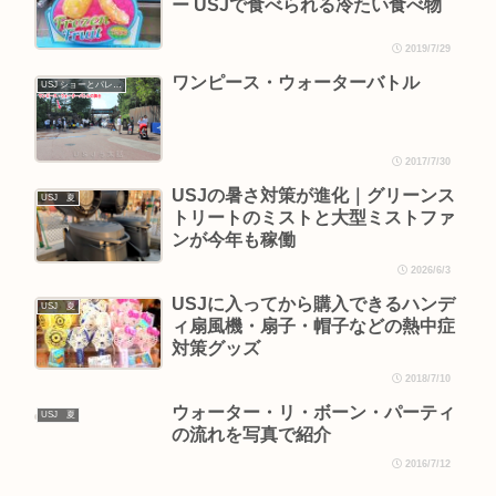
ー USJで食べられる冷たい食べ物
2019/7/29
ワンピース・ウォーターバトル
USJ ショーとパレード
2017/7/30
USJの暑さ対策が進化｜グリーンス
USJ 夏
トリートのミストと大型ミストファ
ンが今年も稼働
2026/6/3
USJに入ってから購入できるハンデ
USJ 夏
ィ扇風機・扇子・帽子などの熱中症
対策グッズ
2018/7/10
ウォーター・リ・ボーン・パーティ
USJ 夏
の流れを写真で紹介
2016/7/12