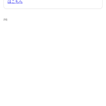
はこちら
糖蜜タルトラズベリー＆クロテッドクリーム
添え
バタービール
PR
スマホ de オーダーとは？
利用方法の流れ
スマホ de オーダー対応レストラン
レストランの優先案内がWEBで可能
注意点
優先案内対応レストラン
待ち時間・混雑を避けるには？