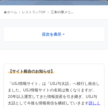
ホーム
レストランTOP
三本の箒メニュー
目次を表示
ハリーポッターエリア 三本の箒レストランの
概要
【サイト統合のお知らせ】
三本の箒の店内の様子
「USJ情報サイト」は「USJ与太話」へ移行し統合し
屋外テラス席はホグワーツ城を見る特等席
ました。USJ情報サイトの名前は無くなりますが、
20年以上運営してきた情報資産を引き継ぎ、USJ与
三本の箒メニュー紹介
太話として今後も情報発信を継続していきます
詳しく