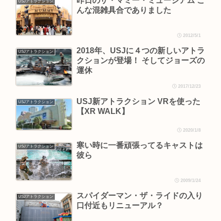
昨日のザ・マミー・ミュージアム こ
USJアトラクション
んな混雑具合でありました
2012/5/1
2018年、USJに４つの新しいアトラ
USJアトラクション
クションが登場！ そしてジョーズの
運休
2017/12/23
USJ新アトラクション VRを使った
USJアトラクション
【XR WALK】
2020/1/8
寒い時に一番頑張ってるキャストは
USJアトラクション
彼ら
2009/1/24
スパイダーマン・ザ・ライドの入り
USJアトラクション
口付近もリニューアル？