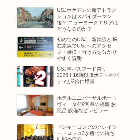
USJポケモンの新アトラク
ションはスパイダーマン
後？ ニューヨークエリアは
どうなるのか？
初めてのUSJ！新幹線とJR
在来線でUSJへのアクセ
ス・乗換・行き方を分かり
やすく説明
USJ年パスフード祭り
2026！16時以降ポテトやパ
ティが2倍に増量
ホテルユニバーサルポート
ヴィータ4階客室の眺望 お
風呂 設備などレビュー
ドンキーコングのクレイジ
ートロッコ3か所での待ち
時間の目安