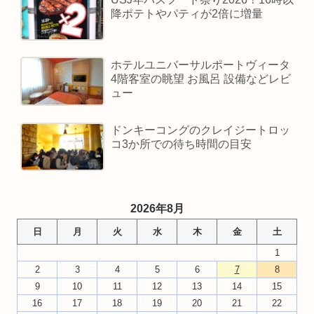
降ポテトやパティが2倍に増量
ホテルユニバーサルポートヴィータ
4階客室の眺望 お風呂 設備などレビ
ュー
ドンキーコングのクレイジートロッ
コ3か所での待ち時間の目安
2026年8月
日
月
火
水
木
金
土
1
2
3
4
5
6
7
8
9
10
11
12
13
14
15
16
17
18
19
20
21
22