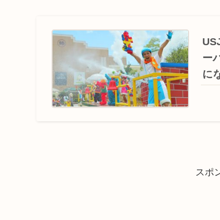
U
ー
に
スポ