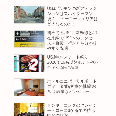
USJポケモンの新アトラク
ションはスパイダーマン
後？ ニューヨークエリアは
どうなるのか？
初めてのUSJ！新幹線とJR
在来線でUSJへのアクセ
ス・乗換・行き方を分かり
やすく説明
USJ年パスフード祭り
2026！16時以降ポテトやパ
ティが2倍に増量
ホテルユニバーサルポート
ヴィータ4階客室の眺望 お
風呂 設備などレビュー
ドンキーコングのクレイジ
ートロッコ3か所での待ち
時間の目安