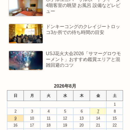
4階客室の眺望 お風呂 設備などレビ
ュー
ドンキーコングのクレイジートロッ
コ3か所での待ち時間の目安
USJ花火大会2026「サマーグロウモ
ーメント」おすすめ鑑賞エリアと混
雑回避のコツ
2026年8月
日
月
火
水
木
金
土
1
2
3
4
5
6
7
8
9
10
11
12
13
14
15
16
17
18
19
20
21
22