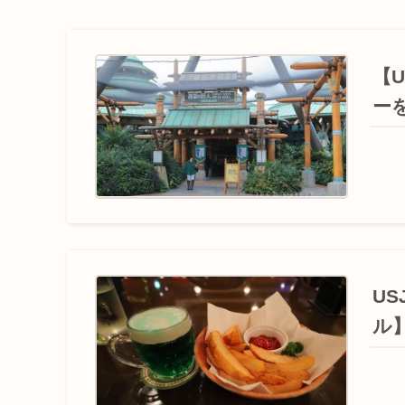
【
ー
U
ル