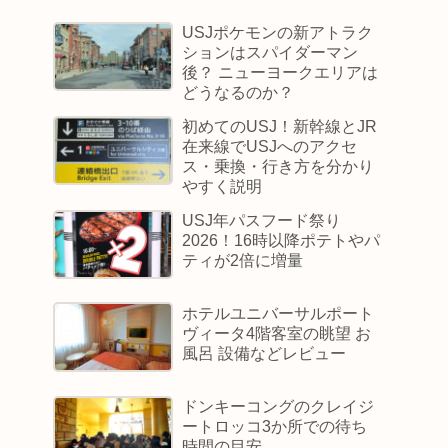
USJポケモンの新アトラク
ションはスパイダーマン
後？ ニューヨークエリアは
どうなるのか？
初めてのUSJ！新幹線とJR
在来線でUSJへのアクセ
ス・乗換・行き方を分かり
やすく説明
USJ年パスフード祭り
2026！16時以降ポテトやパ
ティが2倍に増量
ホテルユニバーサルポート
ヴィータ4階客室の眺望 お
風呂 設備などレビュー
ドンキーコングのクレイジ
ートロッコ3か所での待ち
時間の目安